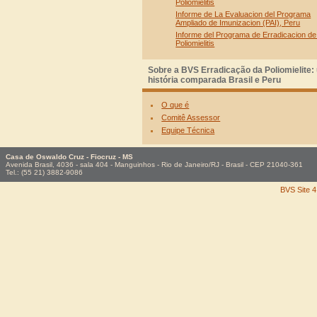
Sobre a BVS Erradicação da Poliomielite
história comparada Brasil e Peru
O que é
Comitê Assessor
Equipe Técnica
Casa de Oswaldo Cruz - Fiocruz - MS
Avenida Brasil, 4036 - sala 404 - Manguinhos - Rio de Janeiro/RJ - Brasil - CEP 21040-361
Tel.: (55 21) 3882-9086
BVS Site 4